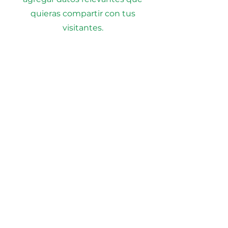
quieras compartir con tus
visitantes.
MTColectivo
Trayectoria
Tel:
+52-33-3579358
Nosotros
mtcolectivo@gmail.com
Servicios
CONTÁCTANOS
Escribe tu correo y nos