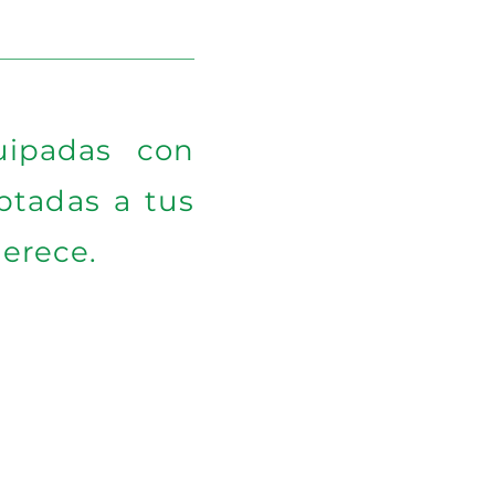
ipadas con
aptadas a tus
merece.