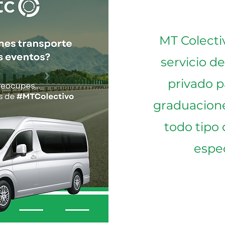
MT Colecti
servicio d
privado p
graduacione
todo tipo
espec