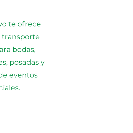
vo te ofrece
e transporte
ara bodas,
s, posadas y
 de eventos
iales.