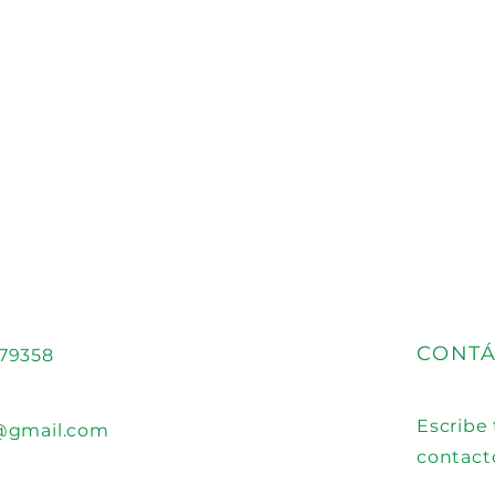
CONT
579358
Escribe
@gmail.com
contact