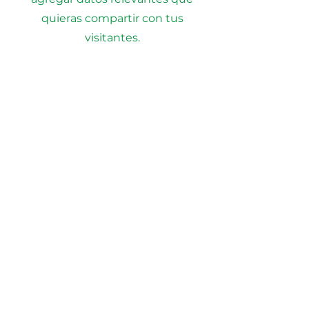
quieras compartir con tus
visitantes.
MTColectivo
Trayectoria
Tel:
+52-33-3579358
Nosotros
mtcolectivo@gmail.com
Servicios
CONTÁCTANOS
Escribe tu correo y nos